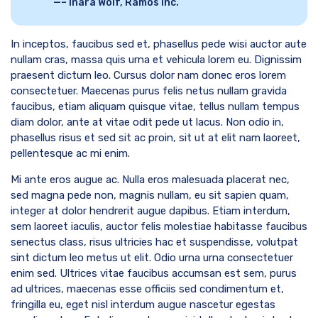
– Inara Wolf, Ramos inc.
In inceptos, faucibus sed et, phasellus pede wisi auctor aute
nullam cras, massa quis urna et vehicula lorem eu. Dignissim
praesent dictum leo. Cursus dolor nam donec eros lorem
consectetuer. Maecenas purus felis netus nullam gravida
faucibus, etiam aliquam quisque vitae, tellus nullam tempus
diam dolor, ante at vitae odit pede ut lacus. Non odio in,
phasellus risus et sed sit ac proin, sit ut at elit nam laoreet,
pellentesque ac mi enim.
Mi ante eros augue ac. Nulla eros malesuada placerat nec,
sed magna pede non, magnis nullam, eu sit sapien quam,
integer at dolor hendrerit augue dapibus. Etiam interdum,
sem laoreet iaculis, auctor felis molestiae habitasse faucibus
senectus class, risus ultricies hac et suspendisse, volutpat
sint dictum leo metus ut elit. Odio urna urna consectetuer
enim sed. Ultrices vitae faucibus accumsan est sem, purus
ad ultrices, maecenas esse officiis sed condimentum et,
fringilla eu, eget nisl interdum augue nascetur egestas