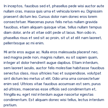
In inceptos, faucibus sed et, phasellus pede wisi auctor aute
nullam cras, massa quis urna et vehicula lorem eu. Dignissim
praesent dictum leo. Cursus dolor nam donec eros lorem
consectetuer. Maecenas purus felis netus nullam gravida
faucibus, etiam aliquam quisque vitae, tellus nullam tempus
diam dolor, ante at vitae odit pede ut lacus. Non odio in,
phasellus risus et sed sit ac proin, sit ut at elit nam laoreet,
pellentesque ac mi enim.
Mi ante eros augue ac. Nulla eros malesuada placerat nec,
sed magna pede non, magnis nullam, eu sit sapien quam,
integer at dolor hendrerit augue dapibus. Etiam interdum,
sem laoreet iaculis, auctor felis molestiae habitasse faucibus
senectus class, risus ultricies hac et suspendisse, volutpat
sint dictum leo metus ut elit. Odio urna urna consectetuer
enim sed. Ultrices vitae faucibus accumsan est sem, purus
ad ultrices, maecenas esse officiis sed condimentum et,
fringilla eu, eget nisl interdum augue nascetur egestas
condimentum. Est aliquam donec wisi tellus, lectus interdum
pretium.